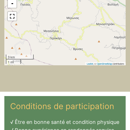
-
3 km
1 mi
Leaflet
, ©
OpenStreetMap
contributors
Conditions de participation
√ Être en bonne santé et condition physique