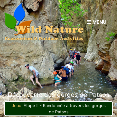
MENU
Découverte des gorges de Patsos
Jeudi
.
Étape II - Randonnée à travers les gorges
de Patsos